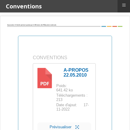
≡
Conventions
CONVENTIONS
A-PROPOS
22.05.2010
PDF
Poids:
641.42 ko
Téléchargements :
213
Date d'ajout:
17-
11-2022
Prévisualiser